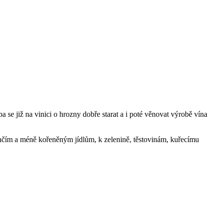
a se již na vinici o hrozny dobře starat a i poté věnovat výrobě vína
ehčím a méně kořeněným jídlům, k zelenině, těstovinám, kuřecímu