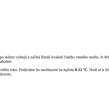
 sklizni vylisují a začíná řízené kvašení čistého vinného moštu. Je třeb
 lahodné.
m celého roku. Podáváme ho nachlazené na teplotu
8-12
°C
. Hodí se k l
dezerty.