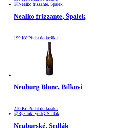
Nealko frizzante, Špalek
199
Kč
Přidat do košíku
Neuburg Blanc, Bílkovi
210
Kč
Přidat do košíku
Neuburské, Sedlák