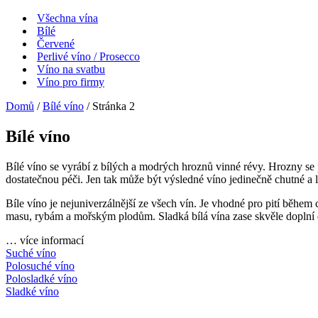
Všechna vína
Bílé
Červené
Perlivé víno / Prosecco
Víno na svatbu
Víno pro firmy
Domů
/
Bílé víno
/ Stránka 2
Bílé víno
Bílé víno se vyrábí z bílých a modrých hroznů vinné révy. Hrozny se po
dostatečnou péči. Jen tak může být výsledné víno jedinečně chutné a
Bíle víno je nejuniverzálnější ze všech vín. Je vhodné pro pití běhe
masu, rybám a mořským plodům. Sladká bílá vína zase skvěle doplní 
…
více informací
Suché víno
Polosuché víno
Polosladké víno
Sladké víno