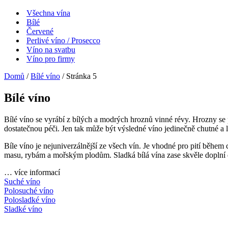
Všechna vína
Bílé
Červené
Perlivé víno / Prosecco
Víno na svatbu
Víno pro firmy
Domů
/
Bílé víno
/ Stránka 5
Bílé víno
Bílé víno se vyrábí z bílých a modrých hroznů vinné révy. Hrozny se po
dostatečnou péči. Jen tak může být výsledné víno jedinečně chutné a
Bíle víno je nejuniverzálnější ze všech vín. Je vhodné pro pití běhe
masu, rybám a mořským plodům. Sladká bílá vína zase skvěle doplní 
…
více informací
Suché víno
Polosuché víno
Polosladké víno
Sladké víno