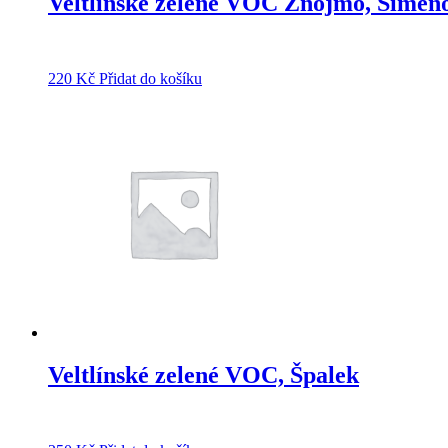
Veltlínské zelené VOC Znojmo, Simen
220
Kč
Přidat do košíku
Veltlínské zelené VOC, Špalek