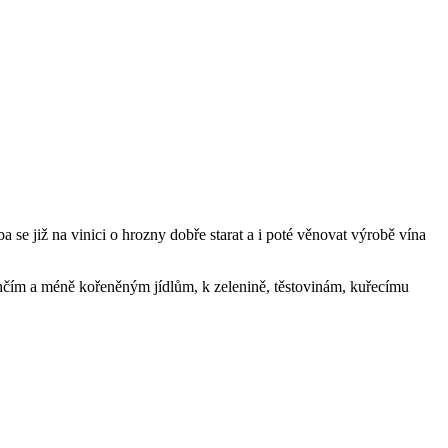
a se již na vinici o hrozny dobře starat a i poté věnovat výrobě vína
ehčím a méně kořeněným jídlům, k zelenině, těstovinám, kuřecímu