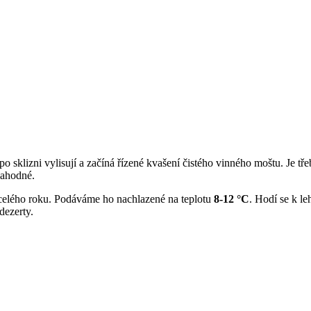
 sklizni vylisují a začíná řízené kvašení čistého vinného moštu. Je třeb
 lahodné.
m celého roku. Podáváme ho nachlazené na teplotu
8-12
°C
. Hodí se k l
dezerty.