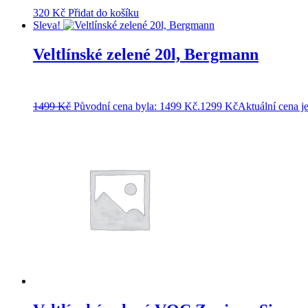
320
Kč
Přidat do košíku
Sleva!
Veltlínské zelené 20l, Bergmann
1499
Kč
Původní cena byla: 1499 Kč.
1299
Kč
Aktuální cena j