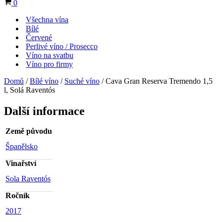
Košík
0
menu
Všechna vína
Bílé
Červené
Perlivé víno / Prosecco
Víno na svatbu
Víno pro firmy
Domů
/
Bílé víno
/
Suché víno
/ Cava Gran Reserva Tremendo 1,5
l, Solá Raventós
Další informace
Země původu
Španělsko
Vinařství
Sola Raventós
Ročník
2017