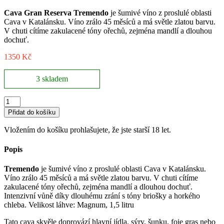
Cava Gran Reserva Tremendo
je šumivé víno z proslulé oblasti
Cava v Katalánsku. Víno zrálo 45 měsíců a má světle zlatou barvu.
V chuti cítíme zakulacené tóny ořechů, zejména mandlí a dlouhou
dochuť.
1350
Kč
3 skladem
Cava
Gran
Přidat do košíku
Reserva
Tremendo
Vložením do košíku prohlašujete, že jste starší 18 let.
1,5
l,
Popis
Solá
Raventós
Tremendo
je šumivé víno z proslulé oblasti Cava v Katalánsku.
množství
Víno zrálo 45 měsíců a má světle zlatou barvu. V chuti cítíme
zakulacené tóny ořechů, zejména mandlí a dlouhou dochuť.
Intenzivní vůně díky dlouhému zrání s tóny briošky a horkého
chleba. Velikost láhve: Magnum, 1,5 litru
Tato cava skvěle doprovází h
lavní jídla, sýry, šunku, foie gras nebo