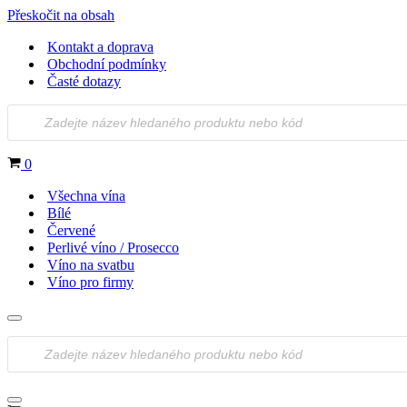
Přeskočit na obsah
Kontakt a doprava
Obchodní podmínky
Časté dotazy
Products
search
Košík
0
Všechna vína
Bílé
Červené
Perlivé víno / Prosecco
Víno na svatbu
Víno pro firmy
Navigační
menu
Products
search
Navigační